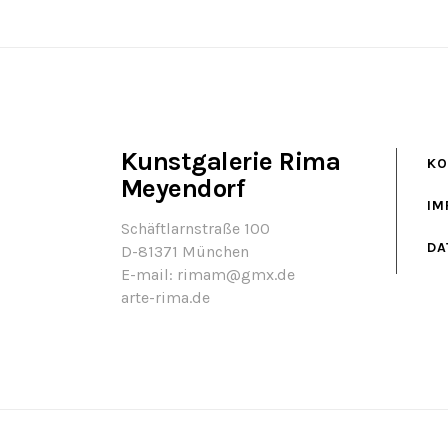
Kunstgalerie Rima
KO
Meyendorf
IM
Schäftlarnstraße 100
DA
D-81371 München
E-mail: rimam@gmx.de
arte-rima.de