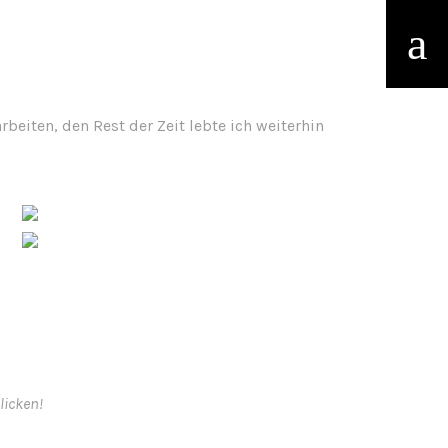
beiten, den Rest der Zeit lebte ich weiterhin
licken!